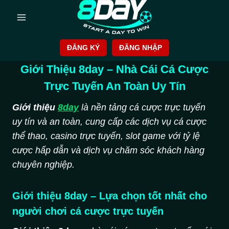
Skip
to
content
ĐĂNG KÝ
ĐĂNG NHẬP
Giới Thiệu 8day – Nhà Cái Cá Cược
Trực Tuyến An Toàn Uy Tín
Giới thiệu
8day
là nền tảng cá cược trực tuyến
uy tín và an toàn, cung cấp các dịch vụ cá cược
thể thao, casino trực tuyến, slot game với tỷ lệ
cược hấp dẫn và dịch vụ chăm sóc khách hàng
chuyên nghiệp.
Giới thiệu 8day – Lựa chọn tốt nhất cho
người chơi cá cược trực tuyến