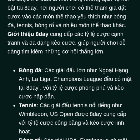
bật tại 8day, nơi người chơi có thể tham gia đặt
cược vào các môn thể thao yêu thích như bóng
đá, tennis, bóng rổ và nhiều môn thể thao khác.
Giới thiệu 8day
cung cấp các tỷ lệ cược cạnh
tranh và đa dạng kèo cược, giúp người chơi dễ
dàng tìm kiếm những cơ hội thắng lớn.
Bóng đá
: Các giải đấu lớn như Ngoại Hạng
Anh, La Liga, Champions League đều có mặt
tại 8day , với tỷ lệ cược phong phú và kèo
cược hấp dẫn.
Tennis
: Các giải đấu tennis nổi tiếng như
Wimbledon, US Open được 8day cung cấp
với tỷ lệ cược công bằng và kèo cược linh
hoạt.