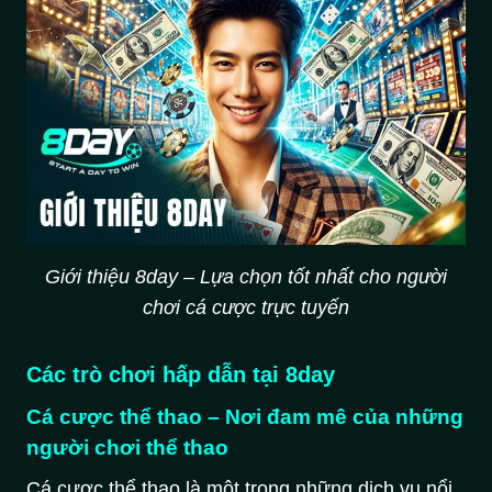
Giới thiệu 8day – Lựa chọn tốt nhất cho người
chơi cá cược trực tuyến
Các trò chơi hấp dẫn tại 8day
Cá cược thể thao – Nơi đam mê của những
người chơi thể thao
Cá cược thể thao là một trong những dịch vụ nổi