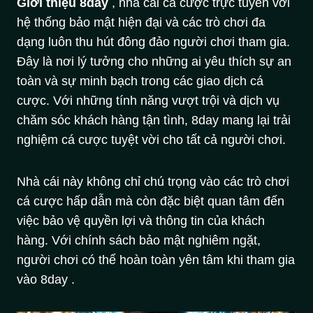
Giới thiệu 8day
, nhà cái cá cược trực tuyến với
hệ thống bảo mật hiện đại và các trò chơi đa
dạng luôn thu hút đông đảo người chơi tham gia.
Đây là nơi lý tưởng cho những ai yêu thích sự an
toàn và sự minh bạch trong các giao dịch cá
cược. Với những tính năng vượt trội và dịch vụ
chăm sóc khách hàng tận tình, 8day mang lại trải
nghiệm cá cược tuyệt vời cho tất cả người chơi.
Nhà cái này không chỉ chú trọng vào các trò chơi
cá cược hấp dẫn mà còn đặc biệt quan tâm đến
việc bảo vệ quyền lợi và thông tin của khách
hàng. Với chính sách bảo mật nghiêm ngặt,
người chơi có thể hoàn toàn yên tâm khi tham gia
vào 8day .