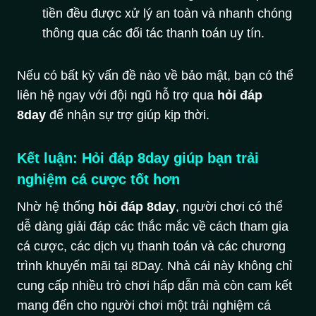
tiền đều được xử lý an toàn và nhanh chóng
thông qua các đối tác thanh toán uy tín.
Nếu có bất kỳ vấn đề nào về bảo mật, bạn có thể
liên hệ ngay với đội ngũ hỗ trợ qua
hỏi đáp
8day
để nhận sự trợ giúp kịp thời.
Kết luận: Hỏi đáp 8day giúp bạn trải
nghiệm cá cược tốt hơn
Nhờ hệ thống
hỏi đáp 8day
, người chơi có thể
dễ dàng giải đáp các thắc mắc về cách tham gia
cá cược, các dịch vụ thanh toán và các chương
trình khuyến mãi tại 8Day. Nhà cái này không chỉ
cung cấp nhiều trò chơi hấp dẫn mà còn cam kết
mang đến cho người chơi một trải nghiệm cá