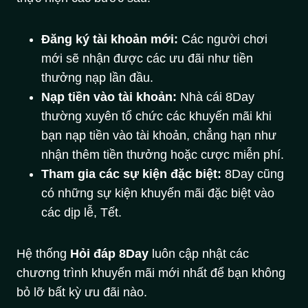
Đăng ký tài khoản mới:
Các người chơi
mới sẽ nhận được các ưu đãi như tiền
thưởng nạp lần đầu.
Nạp tiền vào tài khoản:
Nhà cái 8Day
thường xuyên tổ chức các khuyến mãi khi
bạn nạp tiền vào tài khoản, chẳng hạn như
nhận thêm tiền thưởng hoặc cược miễn phí.
Tham gia các sự kiện đặc biệt:
8Day cũng
có những sự kiện khuyến mãi đặc biệt vào
các dịp lễ, Tết.
Hệ thống
Hỏi đáp 8Day
luôn cập nhật các
chương trình khuyến mãi mới nhất để bạn không
bỏ lỡ bất kỳ ưu đãi nào.