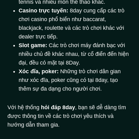
tennis và nhiều môn thể thao khác.
Casino trực tuyến:
8day cung cấp các trò
chơi casino phổ biến như baccarat,
blackjack, roulette và các trò chơi khác với
dealer trực tiếp.
Slot game:
Các trò chơi máy đánh bạc với
nhiều chủ đề khác nhau, từ cổ điển đến hiện
đại, đều có mặt tại 8Day.
Xóc đĩa, poker:
Những trò chơi dân gian
như xóc đĩa, poker cũng có tại 8day, tạo
thêm sự đa dạng cho người chơi.
Với hệ thống
hỏi đáp 8day
, bạn sẽ dễ dàng tìm
được thông tin về các trò chơi yêu thích và
hướng dẫn tham gia.