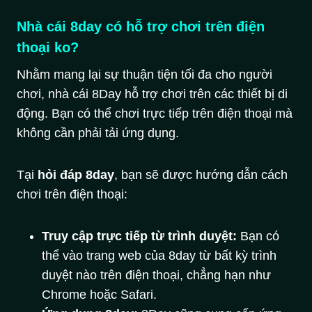
Nhà cái 8day có hỗ trợ chơi trên điện
thoại ko?
Nhằm mang lại sự thuận tiện tối đa cho người
chơi, nhà cái 8Day hỗ trợ chơi trên các thiết bị di
động. Bạn có thể chơi trực tiếp trên điện thoại mà
không cần phải tải ứng dụng.
Tại
hỏi đáp 8day
, bạn sẽ được hướng dẫn cách
chơi trên điện thoại:
Truy cập trực tiếp từ trình duyệt:
Bạn có
thể vào trang web của 8day từ bất kỳ trình
duyệt nào trên điện thoại, chẳng hạn như
Chrome hoặc Safari.